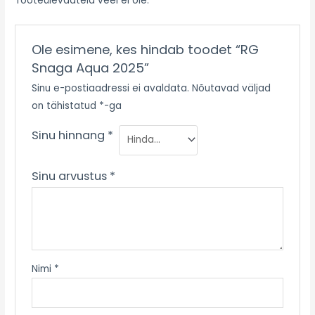
Tooteülevaateid veel ei ole.
Ole esimene, kes hindab toodet “RG
Snaga Aqua 2025”
Sinu e-postiaadressi ei avaldata.
Nõutavad väljad
on tähistatud
*
-ga
Sinu hinnang
*
Sinu arvustus
*
Nimi
*