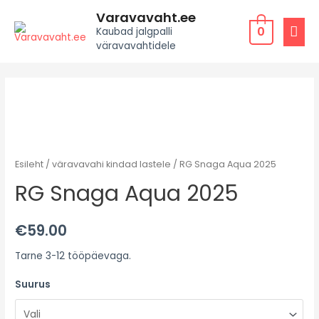
Varavavaht.ee
0
Kaubad jalgpalli
väravavahtidele
Esileht
/
väravavahi kindad lastele
/ RG Snaga Aqua 2025
RG Snaga Aqua 2025
€
59.00
Tarne 3-12 tööpäevaga.
Suurus