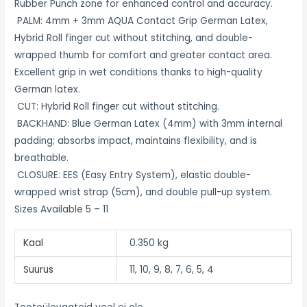
Rubber Punch zone for enhanced control and accuracy.
PALM: 4mm + 3mm AQUA Contact Grip German Latex,
Hybrid Roll finger cut without stitching, and double-
wrapped thumb for comfort and greater contact area.
Excellent grip in wet conditions thanks to high-quality
German latex.
CUT: Hybrid Roll finger cut without stitching.
BACKHAND: Blue German Latex (4mm) with 3mm internal
padding; absorbs impact, maintains flexibility, and is
breathable.
CLOSURE: EES (Easy Entry System), elastic double-
wrapped wrist strap (5cm), and double pull-up system.
Sizes Available 5 – 11
Kaal
0.350 kg
Suurus
11, 10, 9, 8, 7, 6, 5, 4