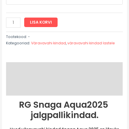
LISA KORVI
Tootekood:
-
Kategooriad:
Väravavahi kindad
,
väravavahi kindad lastele
Kirjeldus
Lisainfo
Arvustused (0)
RG Snaga Aqua2025
jalgpallikindad.