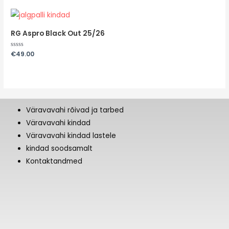
RG Aspro Black Out 25/26
Hinnanguga
€
49.00
0
/
5
Väravavahi rõivad ja tarbed
Väravavahi kindad
Väravavahi kindad lastele
kindad soodsamalt
Kontaktandmed