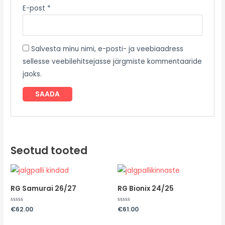
E-post
*
Salvesta minu nimi, e-posti- ja veebiaadress
sellesse veebilehitsejasse järgmiste kommentaaride
jaoks.
Seotud tooted
RG Samurai 26/27
RG Bionix 24/25
Hinnanguga
€
62.00
Hinnanguga
€
61.00
0
0
/
/
5
5