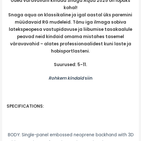
Uued väravavahi kindad Snaga Aqua 2025 on lõpuks
kohal!
Snaga aqua on klassikaline ja igal aastal üks paremini
müüdavaid RG mudeleid.
Tänu iga ilmaga sobiva
latekspeopesa vastupidavuse ja liibumise tasakaalule
peavad neid kindaid omama mistahes tasemel
väravavahid – alates professionaalidest kuni laste ja
hobisportlasteni.
Suurused: 5-11.
Rohkem
kindaid
siin
SPECIFICATIONS
:
BODY: Single-panel embossed neoprene backhand with 3D